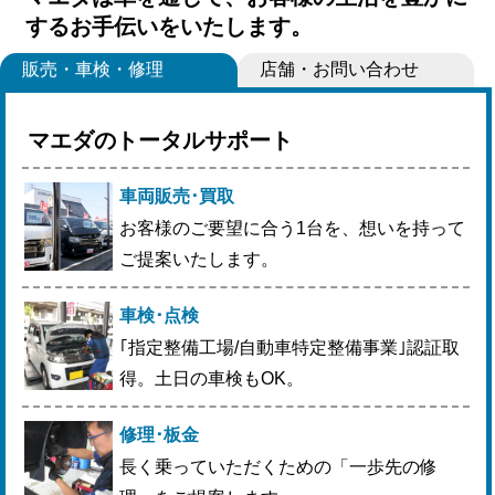
するお手伝いをいたします。
販売・車検・修理
店舗・お問い合わせ
マエダのトータルサポート
車両販売･買取
お客様のご要望に合う1台を、想いを持って
ご提案いたします。
車検･点検
｢指定整備工場/自動車特定整備事業｣認証取
得。土日の車検もOK。
修理･板金
長く乗っていただくための「一歩先の修