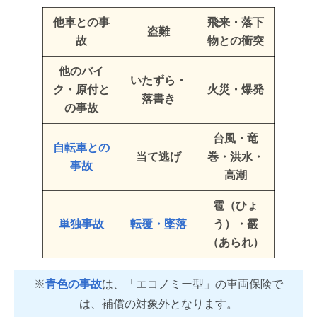
他車との事
飛来・落下
盗難
故
物との衝突
他のバイ
いたずら・
ク・原付と
火災・爆発
落書き
の事故
台風・竜
自転車との
当て逃げ
巻・洪水・
事故
高潮
雹（ひょ
単独事故
転覆・墜落
う）・霰
（あられ）
※
青色の事故
は、「エコノミー型」の車両保険で
は、補償の対象外となります。