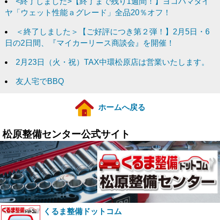
<終了しました>【終了まで残り1週間！】ヨコハマタイ
ヤ「ウェット性能ａグレード」全品20％オフ！
＜終了しました＞【ご好評につき第２弾！】2月5日・6
日の2日間、『マイカーリース商談会』を開催！
2月23日（火・祝）TAX中環松原店は営業いたします。
友人宅でBBQ
ホームへ戻る
松原整備センター公式サイト
くるま整備ドットコム