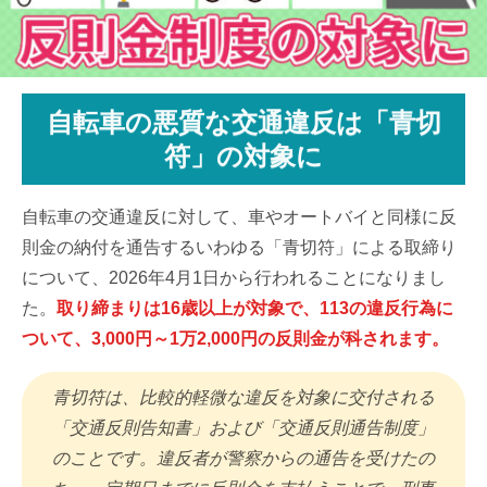
自転車の悪質な交通違反は「青切
符」の対象に
自転車の交通違反に対して、車やオートバイと同様に反
則金の納付を通告するいわゆる「青切符」による取締り
について、2026年4月1日から行われることになりまし
た。
取り締まりは16歳以上が対象で、113の違反行為に
ついて、3,000円～1万2,000円の反則金が科されます。
青切符は、比較的軽微な違反を対象に交付される
「交通反則告知書」および「交通反則通告制度」
のことです。違反者が警察からの通告を受けたの