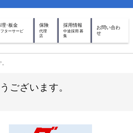
修理･板金
保険
採用情報
お問い合わ
アフターサービ
代理
中途採用 募
せ
ス
店
集
す。
難うございます。