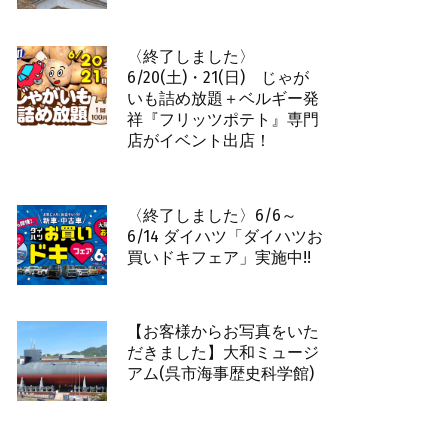
〈終了しました〉
6/20(土)・21(日) じゃが
いも詰め放題＋ベルギー発
祥『フリッツポテト』専門
店がイベント出店！
〈終了しました〉6/6～
6/14 ダイハツ「ダイハツお
買いドキフェア」実施中!!
【お客様からお写真をいた
だきました】大和ミュージ
アム(呉市海事歴史科学館)