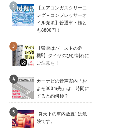
【エアコンガスクリーニ
ング＋コンプレッサーオ
イル充填】普通車・軽と
も8800円！
【猛暑はバーストの危
機⁉】タイヤのひび割れに
ご注意を！
カーナビの音声案内「お
よそ300m先」は、時間に
すると約何秒？
“炎天下の車内放置” は危
険です。