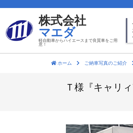
Skip
to
株式会社
content
Pr
マエダ
Nav
Me
軽自動車からハイエースまで良質車をご用
意！
ホーム
ご納車写真のご紹介
Ｔ様『キャリィ