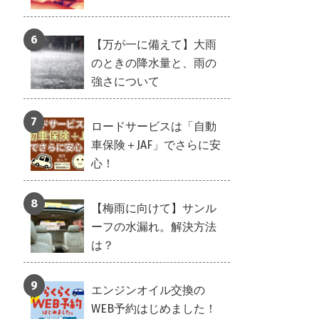
【万が一に備えて】大雨
のときの降水量と、雨の
強さについて
ロードサービスは「自動
車保険＋JAF」でさらに安
心！
【梅雨に向けて】サンル
ーフの水漏れ。解決方法
は？
エンジンオイル交換の
WEB予約はじめました！