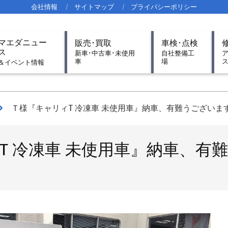
会社情報
サイトマップ
プライバシーポリシー
imary
マエダニュー
販売･買取
車検･点検
igation
ス
新車･中古車･未使用
自社整備工
車
場
nu
＆イベント情報
Ｔ様『キャリィT 冷凍車 未使用車』納車、有難うございま
T 冷凍車 未使用車』納車、有