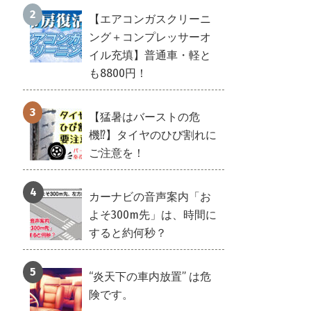
【エアコンガスクリーニ
ング＋コンプレッサーオ
イル充填】普通車・軽と
も8800円！
【猛暑はバーストの危
機⁉】タイヤのひび割れに
ご注意を！
カーナビの音声案内「お
よそ300m先」は、時間に
すると約何秒？
“炎天下の車内放置” は危
険です。