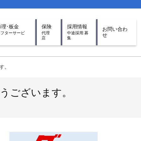
修理･板金
保険
採用情報
お問い合わ
アフターサービ
代理
中途採用 募
せ
ス
店
集
ます。
車、有難うございます。