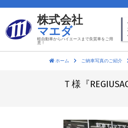
Skip
to
株式会社
content
Pr
マエダ
Nav
Me
軽自動車からハイエースまで良質車をご用
意！
ホーム
ご納車写真のご紹介
Ｔ様『REGIUSA