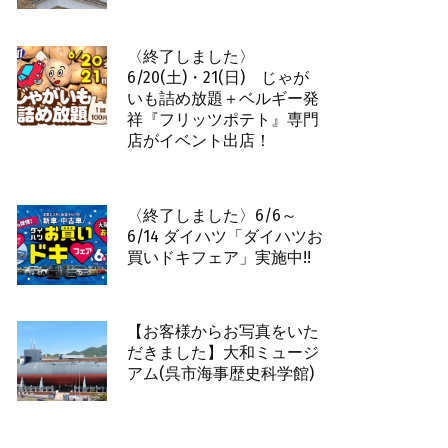
〈終了しました〉
6/20(土)・21(日) じゃが
いも詰め放題＋ベルギー発
祥『フリッツポテト』専門
店がイベント出店！
〈終了しました〉6/6～
6/14 ダイハツ「ダイハツお
買いドキフェア」実施中!!
【お客様からお写真をいた
だきました】大和ミュージ
アム(呉市海事歴史科学館)