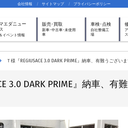
会社情報
サイトマップ
プライバシーポリシー
imary
マエダニュー
販売･買取
車検･点検
igation
ス
新車･中古車･未使用
自社整備工
車
場
nu
＆イベント情報
Ｔ様『REGIUSACE 3.0 DARK PRIME』納車、有難うござい
CE 3.0 DARK PRIME』納