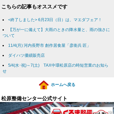
こちらの記事もオススメです
<終了しました> 6月23日（日）は、マエダフェア！
【万が一に備えて】大雨のときの降水量と、雨の強さに
ついて
11/4(月) 河内長野市 創作居食屋「彦衛兵 匠」
ダイハツ優績販売店
5/4(水･祝)～7(土) TAX中環松原店の時短営業のお知ら
せ
ホームへ戻る
松原整備センター公式サイト