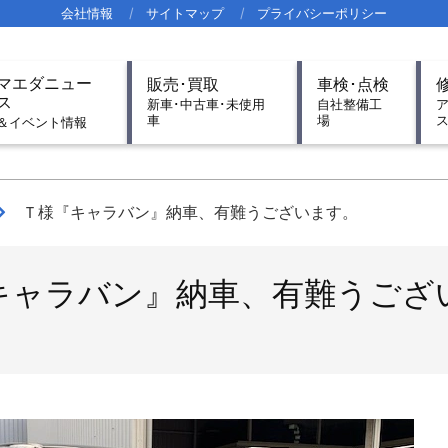
会社情報
サイトマップ
プライバシーポリシー
imary
マエダニュー
販売･買取
車検･点検
igation
ス
新車･中古車･未使用
自社整備工
車
場
nu
＆イベント情報
Ｔ様『キャラバン』納車、有難うございます。
キャラバン』納車、有難うござ