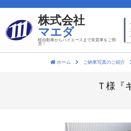
Skip
to
株式会社
content
Pr
マエダ
Nav
Me
軽自動車からハイエースまで良質車をご用
意！
ホーム
ご納車写真のご紹介
Ｔ様『