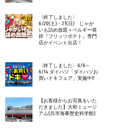
〈終了しました〉
6/20(土)・21(日) じゃが
いも詰め放題＋ベルギー発
祥『フリッツポテト』専門
店がイベント出店！
〈終了しました〉6/6～
6/14 ダイハツ「ダイハツお
買いドキフェア」実施中!!
【お客様からお写真をいた
だきました】大和ミュージ
アム(呉市海事歴史科学館)