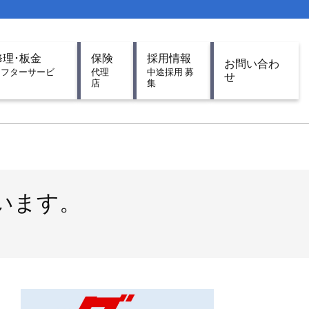
修理･板金
保険
採用情報
お問い合わ
アフターサービ
代理
中途採用 募
せ
ス
店
集
います。