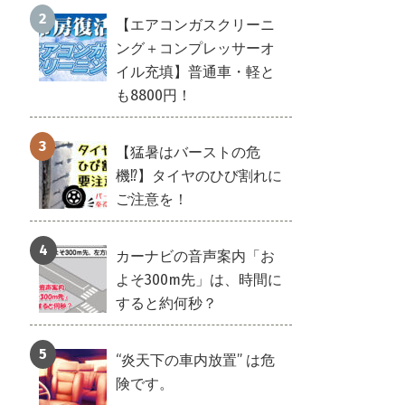
【エアコンガスクリーニ
ング＋コンプレッサーオ
イル充填】普通車・軽と
も8800円！
【猛暑はバーストの危
機⁉】タイヤのひび割れに
ご注意を！
カーナビの音声案内「お
よそ300m先」は、時間に
すると約何秒？
“炎天下の車内放置” は危
険です。