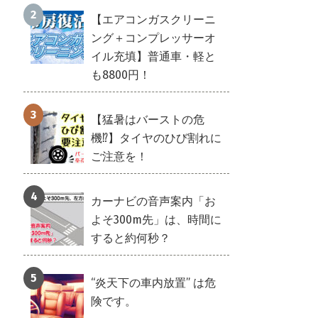
【エアコンガスクリーニ
ング＋コンプレッサーオ
イル充填】普通車・軽と
も8800円！
【猛暑はバーストの危
機⁉】タイヤのひび割れに
ご注意を！
カーナビの音声案内「お
よそ300m先」は、時間に
すると約何秒？
“炎天下の車内放置” は危
険です。