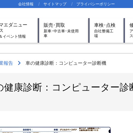
会社情報
サイトマップ
プライバシーポリシー
imary
マエダニュー
販売･買取
車検･点検
igation
ス
新車･中古車･未使用
自社整備工
車
場
nu
＆イベント情報
業報告
車の健康診断：コンピューター診断機
の健康診断：コンピューター診