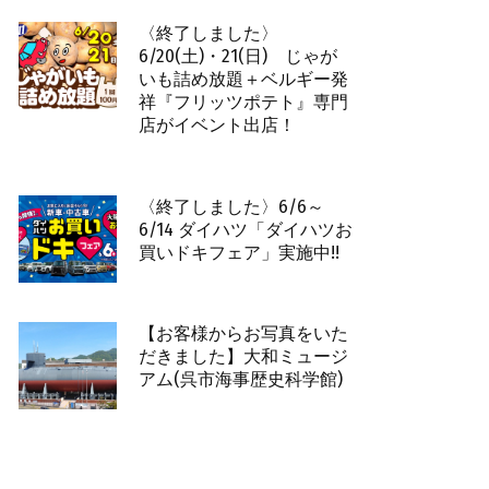
〈終了しました〉
6/20(土)・21(日) じゃが
いも詰め放題＋ベルギー発
祥『フリッツポテト』専門
店がイベント出店！
〈終了しました〉6/6～
6/14 ダイハツ「ダイハツお
買いドキフェア」実施中!!
【お客様からお写真をいた
だきました】大和ミュージ
アム(呉市海事歴史科学館)