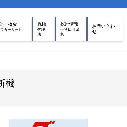
修理･板金
保険
採用情報
お問い合わ
アフターサービ
代理
中途採用 募
せ
ス
店
集
断機