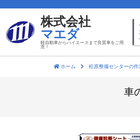
Skip
to
株式会社
content
Pr
マエダ
Nav
Me
軽自動車からハイエースまで良質車をご用
意！
ホーム
松原整備センターの作
車