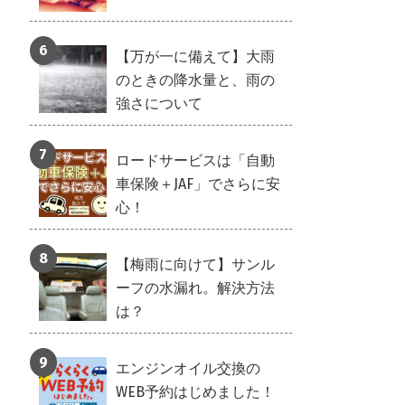
【万が一に備えて】大雨
のときの降水量と、雨の
強さについて
ロードサービスは「自動
車保険＋JAF」でさらに安
心！
【梅雨に向けて】サンル
ーフの水漏れ。解決方法
は？
エンジンオイル交換の
WEB予約はじめました！