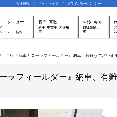
会社情報
サイトマップ
プライバシーポリシー
imary
マエダニュー
販売･買取
車検･点検
igation
ス
新車･中古車･未使用
自社整備工
車
場
nu
＆イベント情報
Ｔ様『新車カローラフィールダー』納車、有難うございま
ーラフィールダー』納車、有