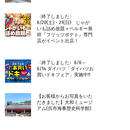
〈終了しました〉
6/20(土)・21(日) じゃが
いも詰め放題＋ベルギー発
祥『フリッツポテト』専門
店がイベント出店！
〈終了しました〉6/6～
6/14 ダイハツ「ダイハツお
買いドキフェア」実施中!!
【お客様からお写真をいた
だきました】大和ミュージ
アム(呉市海事歴史科学館)