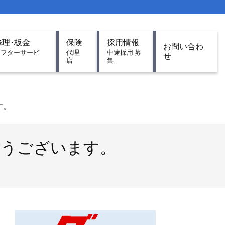
修理･板金
保険
採用情報
お問い合わ
アフターサービ
代理
中途採用 募
せ
ス
店
集
す。
難うございます。