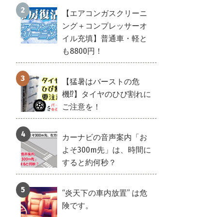
【エアコンガスクリーニ
ング＋コンプレッサーオ
イル充填】普通車・軽と
も8800円！
【猛暑はバーストの危
機⁉】タイヤのひび割れに
ご注意を！
カーナビの音声案内「お
よそ300m先」は、時間に
すると約何秒？
“炎天下の車内放置” は危
険です。