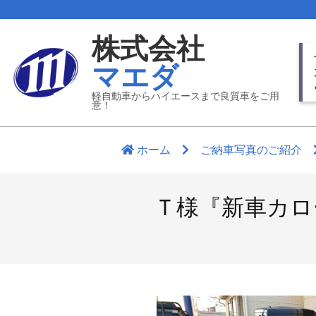
Skip
to
株式会社
content
Pr
マエダ
Nav
Me
軽自動車からハイエースまで良質車をご用
意！
ホーム
ご納車写真のご紹介
Ｔ様『新車カロ