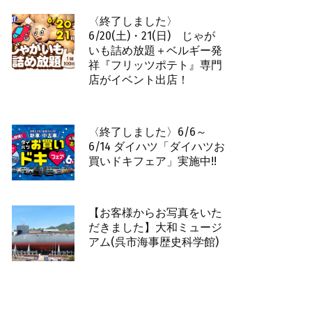
〈終了しました〉
6/20(土)・21(日) じゃが
いも詰め放題＋ベルギー発
祥『フリッツポテト』専門
店がイベント出店！
〈終了しました〉6/6～
6/14 ダイハツ「ダイハツお
買いドキフェア」実施中!!
【お客様からお写真をいた
だきました】大和ミュージ
アム(呉市海事歴史科学館)