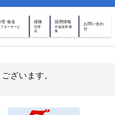
修理･板金
保険
採用情報
お問い合わ
アフターサービ
代理
中途採用 募
せ
ス
店
集
。
有難うございます。