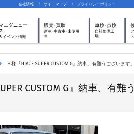
会社情報
サイトマップ
プライバシーポリシー
imary
マエダニュー
販売･買取
車検･点検
igation
ス
新車･中古車･未使用
自社整備工
車
場
nu
＆イベント情報
Ｈ様『HIACE SUPER CUSTOM G』納車、有難うございます
 SUPER CUSTOM G』納車、