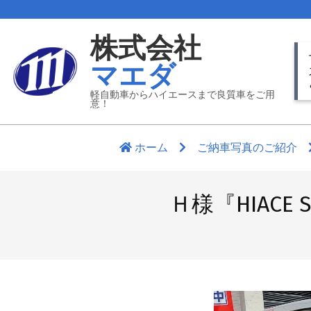
Skip
to
株式会社
content
Pr
マエダ
Nav
Me
軽自動車からハイエースまで良質車をご用
意！
ホーム
ご納車写真のご紹介
Ｈ様『HIACE