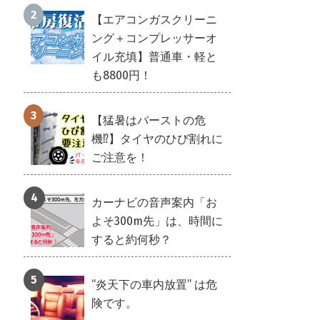
【エアコンガスクリーニ
ング＋コンプレッサーオ
イル充填】普通車・軽と
も8800円！
【猛暑はバーストの危
機⁉】タイヤのひび割れに
ご注意を！
カーナビの音声案内「お
よそ300m先」は、時間に
すると約何秒？
“炎天下の車内放置” は危
険です。