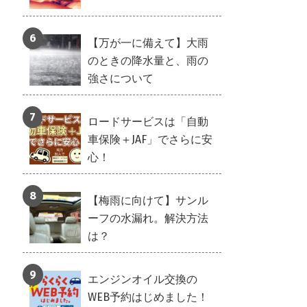
【万が一に備えて】大雨
のときの降水量と、雨の
強さについて
ロードサービスは「自動
車保険＋JAF」でさらに安
心！
【梅雨に向けて】サンル
ーフの水漏れ。解決方法
は？
エンジンオイル交換の
WEB予約はじめました！